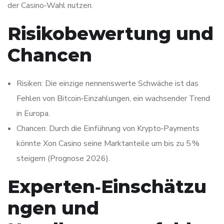
der Casino‑Wahl nutzen.
Risikobewertung und
Chancen
Risiken: Die einzige nennenswerte Schwäche ist das
Fehlen von Bitcoin‑Einzahlungen, ein wachsender Trend
in Europa.
Chancen: Durch die Einführung von Krypto‑Payments
könnte Xon Casino seine Marktanteile um bis zu 5 %
steigern (Prognose 2026).
Experten‑Einschätzu
ngen und