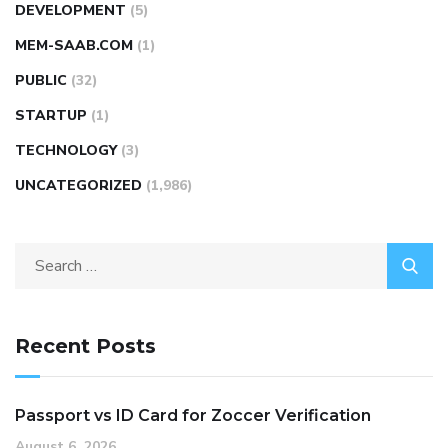
DEVELOPMENT
(5)
MEM-SAAB.COM
(1)
PUBLIC
(32)
STARTUP
(1)
TECHNOLOGY
(3)
UNCATEGORIZED
(1,986)
Recent Posts
Passport vs ID Card for Zoccer Verification
August 6, 2026