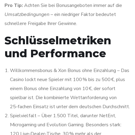
Pro Tip:
Achten Sie bei Bonusangeboten immer auf die
Umsatzbedingungen
– ein niedriger Faktor bedeutet
schnellere Freigabe Ihrer Gewinne.
Schlüsselmetriken
und Performance
Willkommensbonus & Xon Bonus ohne Einzahlung – Das
Casino lockt neue Spieler mit 100 % bis zu 500 €, plus
einem Bonus ohne Einzahlung von 10 €, der sofort
spielbar ist. Die kombinierte Wettanforderung von
25‑fachen Einsatz ist unter dem deutschen Durchschnitt.
Spielvielfalt – Über 1.500 Titel, darunter NetEnt,
Microgaming und Evolution Gaming. Besonders stark:
120 Live‑Dealer‑Tische, 30 % mehr als der