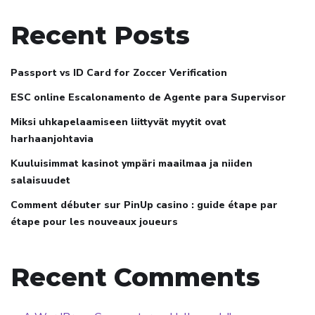
Recent Posts
Passport vs ID Card for Zoccer Verification
ESC online Escalonamento de Agente para Supervisor
Miksi uhkapelaamiseen liittyvät myytit ovat
harhaanjohtavia
Kuuluisimmat kasinot ympäri maailmaa ja niiden
salaisuudet
Comment débuter sur PinUp casino : guide étape par
étape pour les nouveaux joueurs
Recent Comments