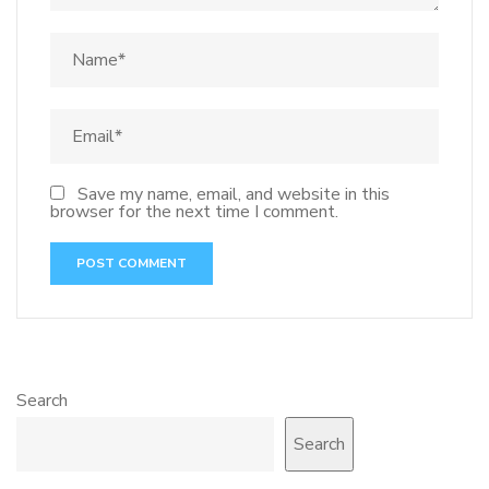
Save my name, email, and website in this
browser for the next time I comment.
Search
Search