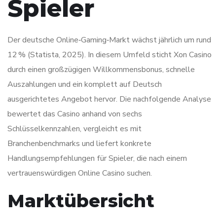
Spieler
Der deutsche Online‑Gaming‑Markt wächst jährlich um rund
12 % (Statista, 2025). In diesem Umfeld sticht Xon Casino
durch einen großzügigen Willkommensbonus, schnelle
Auszahlungen und ein komplett auf Deutsch
ausgerichtetes Angebot hervor. Die nachfolgende Analyse
bewertet das Casino anhand von sechs
Schlüsselkennzahlen, vergleicht es mit
Branchenbenchmarks und liefert konkrete
Handlungsempfehlungen für Spieler, die nach einem
vertrauenswürdigen Online Casino suchen.
Marktübersicht