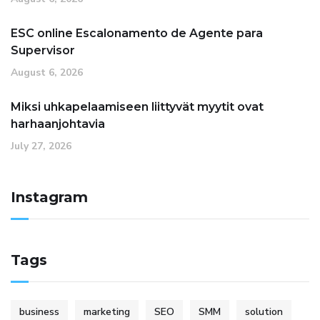
ESC online Escalonamento de Agente para
Supervisor
August 6, 2026
Miksi uhkapelaamiseen liittyvät myytit ovat
harhaanjohtavia
July 27, 2026
Instagram
Tags
business
marketing
SEO
SMM
solution