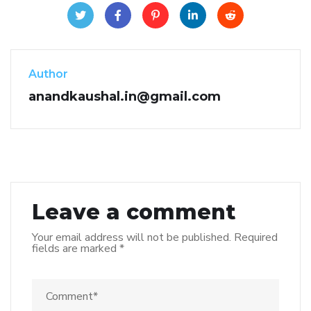
Author
anandkaushal.in@gmail.com
Leave a comment
Your email address will not be published.
Required
fields are marked
*