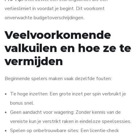
verlieslimiet in voordat je begint. Dit voorkomt
onverwachte budgetoverschrijdingen.
Veelvoorkomende
valkuilen en hoe ze te
vermijden
Beginnende spelers maken vaak dezelfde fouten:
Te hoge inzetten: Een grote inzet per spin verbruikt je
bonus snel.
Geen aandacht voor wagering: Zonder kennis van de
vereiste kun je verstrikt raken in eindeloze speelsessies.
Spelen op onbetrouwbare sites: Een licentie‑check