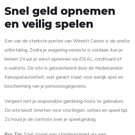
Snel geld opnemen
en veilig spelen
Een van de sterkste punten van Winnitt Casino is de snelle
uitbetaling. Zodra je wagering‑vereiste is voldaan, kun je
binnen 24 uur je winst opnemen via iDEAL, creditcard of
e‑wallets. De site is gelicentieerd door de Nederlandse
Kansspelautoriteit, wat garant staat voor eerlijk spel en
bescherming van je persoonsgegevens.
Vergeet niet je responsible gambling‑tools te gebruiken.
De site biedt limieten voor stortingen, verlies en speeltijd.
Zo houd je de controle over je speelgedrag.
Pro Tip:
Stel zowel een stortingslimiet als een