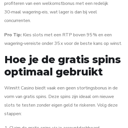
profiteren van een welkomstbonus met een redelijk
30‑maal wagering‑eis, wat lager is dan bij veel
concurrenten.
Pro Tip:
Kies slots met een RTP boven 95 % en een
wagering‑vereiste onder 35 x voor de beste kans op winst.
Hoe je de gratis spins
optimaal gebruikt
Winnitt Casino biedt vaak een geen stortingsbonus in de
vorm van gratis spins. Deze spins zijn ideaal om nieuwe
slots te testen zonder eigen geld te riskeren. Volg deze
stappen: