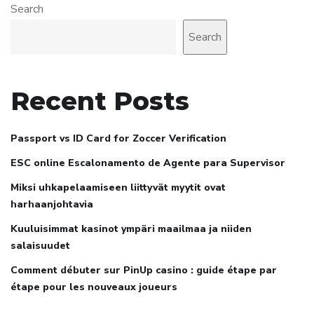
Search
Search
Recent Posts
Passport vs ID Card for Zoccer Verification
ESC online Escalonamento de Agente para Supervisor
Miksi uhkapelaamiseen liittyvät myytit ovat
harhaanjohtavia
Kuuluisimmat kasinot ympäri maailmaa ja niiden
salaisuudet
Comment débuter sur PinUp casino : guide étape par
étape pour les nouveaux joueurs