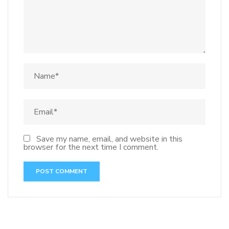
Save my name, email, and website in this
browser for the next time I comment.