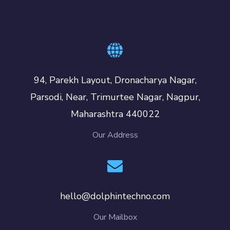
94, Parekh Layout, Dronacharya Nagar,
Parsodi, Near, Trimurtee Nagar, Nagpur,
Maharashtra 440022
Our Address
hello@dolphintechno.com
Our Mailbox