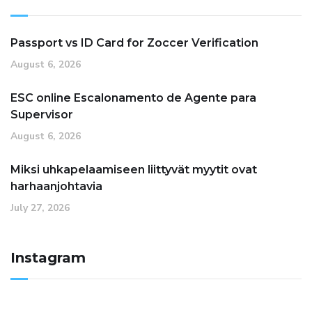
Passport vs ID Card for Zoccer Verification
August 6, 2026
ESC online Escalonamento de Agente para
Supervisor
August 6, 2026
Miksi uhkapelaamiseen liittyvät myytit ovat
harhaanjohtavia
July 27, 2026
Instagram