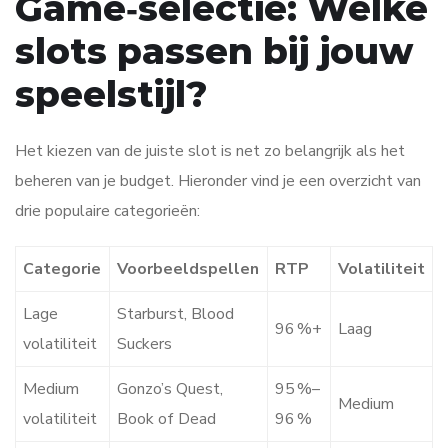
Game‑selectie: Welke
slots passen bij jouw
speelstijl?
Het kiezen van de juiste slot is net zo belangrijk als het
beheren van je budget. Hieronder vind je een overzicht van
drie populaire categorieën:
Categorie
Voorbeeldspellen
RTP
Volatiliteit
Lage
Starburst, Blood
96 %+
Laag
volatiliteit
Suckers
Medium
Gonzo’s Quest,
95 %–
Medium
volatiliteit
Book of Dead
96 %