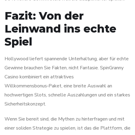
Fazit: Von der
Leinwand ins echte
Spiel
Hollywood liefert spannende Unterhaltung, aber für echte
Gewinne brauchen Sie Fakten, nicht Fantasie. SpinGranny
Casino kombiniert ein attraktives
Willkommensbonus‑Paket, eine breite Auswahl an
hochwertigen Slots, schnelle Auszahlungen und ein starkes
Sicherheitskonzept.
Wenn Sie bereit sind, die Mythen zu hinterfragen und mit
einer soliden Strategie zu spielen, ist das die Plattform, die