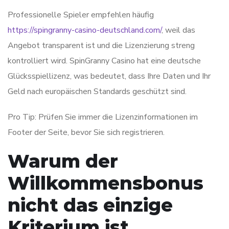
Professionelle Spieler empfehlen häufig
https://spingranny-casino-deutschland.com/
, weil das
Angebot transparent ist und die Lizenzierung streng
kontrolliert wird. SpinGranny Casino hat eine deutsche
Glücksspiellizenz, was bedeutet, dass Ihre Daten und Ihr
Geld nach europäischen Standards geschützt sind.
Pro Tip: Prüfen Sie immer die Lizenzinformationen im
Footer der Seite, bevor Sie sich registrieren.
Warum der
Willkommensbonus
nicht das einzige
Kriterium ist