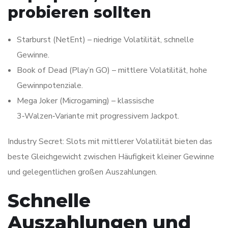
probieren sollten
Starburst (NetEnt) – niedrige Volatilität, schnelle
Gewinne.
Book of Dead (Play’n GO) – mittlere Volatilität, hohe
Gewinnpotenziale.
Mega Joker (Microgaming) – klassische
3‑Walzen‑Variante mit progressivem Jackpot.
Industry Secret: Slots mit mittlerer Volatilität bieten das
beste Gleichgewicht zwischen Häufigkeit kleiner Gewinne
und gelegentlichen großen Auszahlungen.
Schnelle
Auszahlungen und