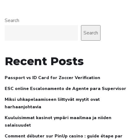
Search
Search
Recent Posts
Passport vs ID Card for Zoccer Verification
ESC online Escalonamento de Agente para Supervisor
Miksi uhkapelaamiseen liittyvät myytit ovat
harhaanjohtavia
Kuuluisimmat kasinot ympäri maailmaa ja niiden
salaisuudet
Comment débuter sur PinUp casino : guide étape par