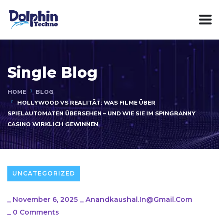
Single Blog
HOME
BLOG
HOLLYWOOD VS REALITÄT: WAS FILME ÜBER
SPIELAUTOMATEN ÜBERSEHEN – UND WIE SIE IM SPINGRANNY
CASINO WIRKLICH GEWINNEN
UNCATEGORIZED
_
November 6, 2025
_
Anandkaushal.in@gmail.com
_
0 Comments