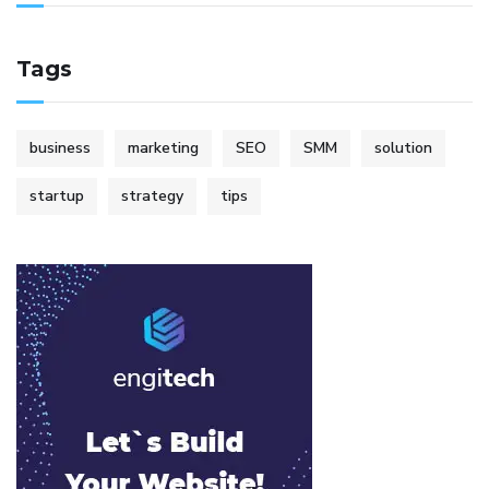
Tags
business
marketing
SEO
SMM
solution
startup
strategy
tips