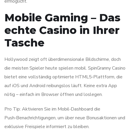
ermöglicht.
Mobile Gaming – Das
echte Casino in Ihrer
Tasche
Hollywood zeigt oft überdimensionale Bildschirme, doch
die meisten Spieler heute spielen mobil. SpinGranny Casino
bietet eine vollständig optimierte HTML5‑Plattform, die
auf iOS und Android reibungslos läuft. Keine extra App
nötig – einfach im Browser öffnen und loslegen.
Pro Tip: Aktivieren Sie im Mobil‑Dashboard die
Push‑Benachrichtigungen, um über neue Bonusaktionen und
exklusive Freispiele informiert zu bleiben.