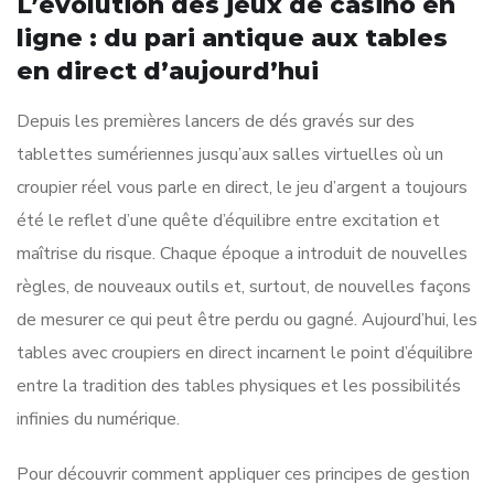
L’évolution des jeux de casino en
ligne : du pari antique aux tables
en direct d’aujourd’hui
Depuis les premières lancers de dés gravés sur des
tablettes sumériennes jusqu’aux salles virtuelles où un
croupier réel vous parle en direct, le jeu d’argent a toujours
été le reflet d’une quête d’équilibre entre excitation et
maîtrise du risque. Chaque époque a introduit de nouvelles
règles, de nouveaux outils et, surtout, de nouvelles façons
de mesurer ce qui peut être perdu ou gagné. Aujourd’hui, les
tables avec croupiers en direct incarnent le point d’équilibre
entre la tradition des tables physiques et les possibilités
infinies du numérique.
Pour découvrir comment appliquer ces principes de gestion