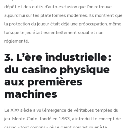
dépôt et des outils d’auto‑exclusion que l’on retrouve
aujourd’hui sur les plateformes modernes. Ils montrent que
la protection du joueur était déjà une préoccupation, même
lorsque le jeu était essentiellement social et non
réglementé.
3. L’ère industrielle :
du casino physique
aux premières
machines
Le XIXᵉ siècle a vu l’émergence de véritables temples du
jeu. Monte‑Carlo, fondé en 1863, a introduit le concept de
casino « tout compris » où le client pouvait jouer à la