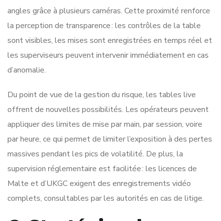
angles grâce à plusieurs caméras. Cette proximité renforce
la perception de transparence : les contrôles de la table
sont visibles, les mises sont enregistrées en temps réel et
les superviseurs peuvent intervenir immédiatement en cas
d’anomalie.
Du point de vue de la gestion du risque, les tables live
offrent de nouvelles possibilités. Les opérateurs peuvent
appliquer des limites de mise par main, par session, voire
par heure, ce qui permet de limiter l’exposition à des pertes
massives pendant les pics de volatilité. De plus, la
supervision réglementaire est facilitée : les licences de
Malte et d’UKGC exigent des enregistrements vidéo
complets, consultables par les autorités en cas de litige.