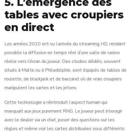
5. L’émergence des
tables avec croupiers
en direct
Les années 2010 ont vu l’arrivée du streaming HD, rendant
possible la diffusion en temps réel d’une salle de casino
réelle vers l’écran du joueur. Des studios dédiés, souvent
situés à Malte ou à Philadelphie, sont équipés de tables de
roulette, de blackjack et de baccarat où de vrais croupiers
manipulent les cartes et les jetons.
Cette technologie a réintroduit l’aspect humain qui
manquait aux jeux purement RNG. Le joueur peut interagir
avec le dealer via un chat, poser des questions sur les
règles et même voir les cartes distribuées sous différents