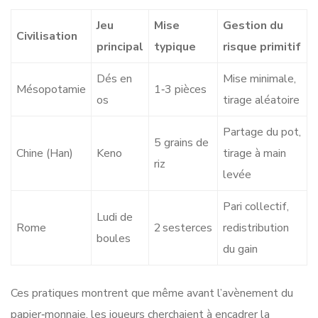
Jeu
Mise
Gestion du
Civilisation
principal
typique
risque primitif
Dés en
Mise minimale,
Mésopotamie
1‑3 pièces
os
tirage aléatoire
Partage du pot,
5 grains de
Chine (Han)
Keno
tirage à main
riz
levée
Pari collectif,
Ludi de
Rome
2 sesterces
redistribution
boules
du gain
Ces pratiques montrent que même avant l’avènement du
papier‑monnaie, les joueurs cherchaient à encadrer la