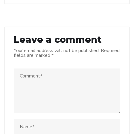
Leave a comment
Your email address will not be published.
Required
fields are marked
*