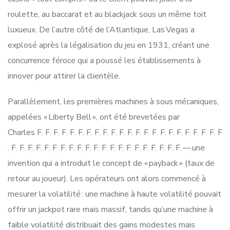
roulette, au baccarat et au blackjack sous un même toit
luxueux. De l’autre côté de l’Atlantique, Las Vegas a
explosé après la légalisation du jeu en 1931, créant une
concurrence féroce qui a poussé les établissements à
innover pour attirer la clientèle.
Parallèlement, les premières machines à sous mécaniques,
appelées « Liberty Bell », ont été brevetées par
Charles F. F. F. F. F. F. F. F. F. F. F. F. F. F. F. F. F. F. F. F. F. F. F
. F. F. F. F. F. F. F. F. F. F. F. F. F. F. F. F. F. F. F. F. F. — une
invention qui a introduit le concept de « payback » (taux de
retour au joueur). Les opérateurs ont alors commencé à
mesurer la volatilité : une machine à haute volatilité pouvait
offrir un jackpot rare mais massif, tandis qu’une machine à
faible volatilité distribuait des gains modestes mais