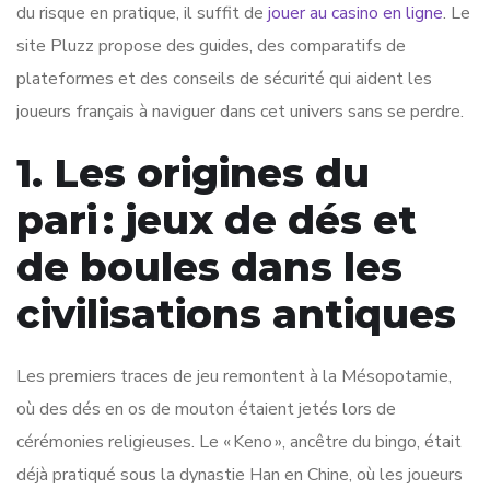
du risque en pratique, il suffit de
jouer au casino en ligne
. Le
site Pluzz propose des guides, des comparatifs de
plateformes et des conseils de sécurité qui aident les
joueurs français à naviguer dans cet univers sans se perdre.
1. Les origines du
pari : jeux de dés et
de boules dans les
civilisations antiques
Les premiers traces de jeu remontent à la Mésopotamie,
où des dés en os de mouton étaient jetés lors de
cérémonies religieuses. Le « Keno », ancêtre du bingo, était
déjà pratiqué sous la dynastie Han en Chine, où les joueurs