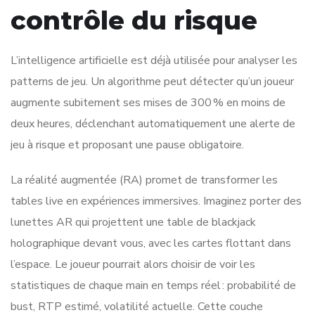
contrôle du risque
L’intelligence artificielle est déjà utilisée pour analyser les
patterns de jeu. Un algorithme peut détecter qu’un joueur
augmente subitement ses mises de 300 % en moins de
deux heures, déclenchant automatiquement une alerte de
jeu à risque et proposant une pause obligatoire.
La réalité augmentée (RA) promet de transformer les
tables live en expériences immersives. Imaginez porter des
lunettes AR qui projettent une table de blackjack
holographique devant vous, avec les cartes flottant dans
l’espace. Le joueur pourrait alors choisir de voir les
statistiques de chaque main en temps réel : probabilité de
bust, RTP estimé, volatilité actuelle. Cette couche