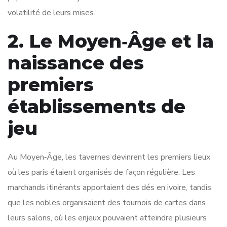
volatilité de leurs mises.
2. Le Moyen‑Âge et la
naissance des
premiers
établissements de
jeu
Au Moyen‑Âge, les tavernes devinrent les premiers lieux
où les paris étaient organisés de façon régulière. Les
marchands itinérants apportaient des dés en ivoire, tandis
que les nobles organisaient des tournois de cartes dans
leurs salons, où les enjeux pouvaient atteindre plusieurs