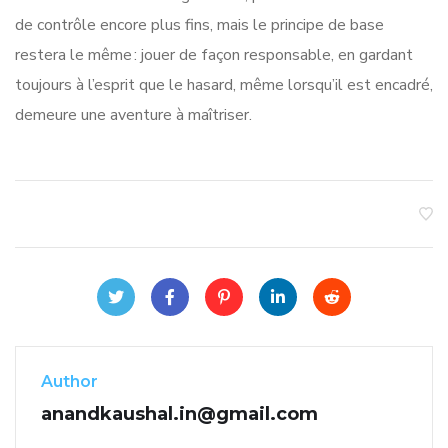
de contrôle encore plus fins, mais le principe de base
restera le même : jouer de façon responsable, en gardant
toujours à l’esprit que le hasard, même lorsqu’il est encadré,
demeure une aventure à maîtriser.
Author
anandkaushal.in@gmail.com