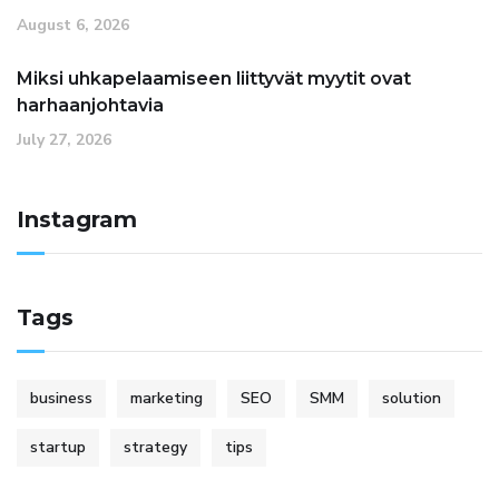
August 6, 2026
Miksi uhkapelaamiseen liittyvät myytit ovat
harhaanjohtavia
July 27, 2026
Instagram
Tags
business
marketing
SEO
SMM
solution
startup
strategy
tips