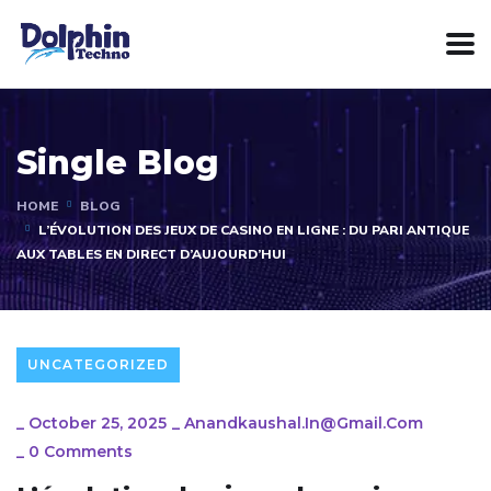
Single Blog
HOME
BLOG
L’ÉVOLUTION DES JEUX DE CASINO EN LIGNE : DU PARI ANTIQUE
AUX TABLES EN DIRECT D’AUJOURD’HUI
UNCATEGORIZED
_
October 25, 2025
_
Anandkaushal.in@gmail.com
_
0 Comments