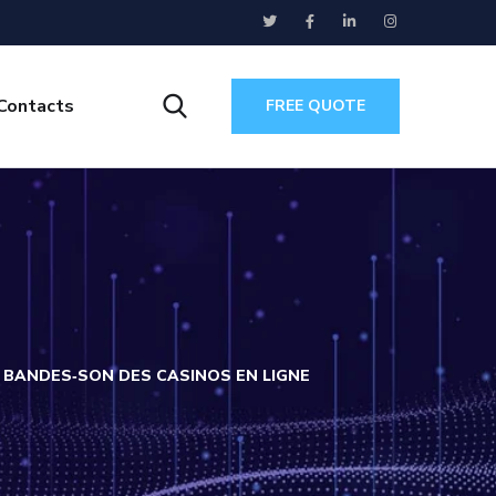
Contacts
FREE QUOTE
 BANDES‑SON DES CASINOS EN LIGNE