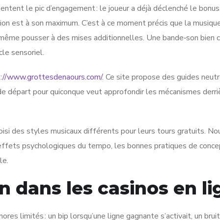
ntent le pic d’engagement : le joueur a déjà déclenché le bonus,
tion est à son maximum. C’est à ce moment précis que la musiqu
et même pousser à des mises additionnelles. Une bande‑son bien c
le sensoriel.
s://www.grottesdenaours.com/
. Ce site propose des guides neutr
 de départ pour quiconque veut approfondir les mécanismes derri
hoisi des styles musicaux différents pour leurs tours gratuits. No
s effets psychologiques du tempo, les bonnes pratiques de conce
le.
on dans les casinos en l
ores limités : un bip lorsqu’une ligne gagnante s’activait, un brui