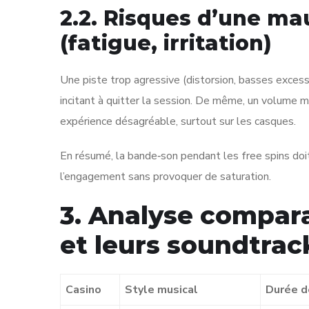
2.2. Risques d’une ma
(fatigue, irritation)
Une piste trop agressive (distorsion, basses exces
incitant à quitter la session. De même, un volume m
expérience désagréable, surtout sur les casques.
En résumé, la bande‑son pendant les free spins doi
l’engagement sans provoquer de saturation.
3. Analyse comparat
et leurs soundtrac
Casino
Style musical
Durée d