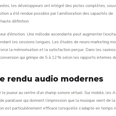
 années, les développeurs ont intégré des pistes complètes, sou
tion a été rendue possible par l’amélioration des capacités de
haute définition.
ur d’émotion. Une mélodie ascendante peut augmenter l’excitat
 pendant les sessions longues. Les études de neuro‑marketing mo
force la mémorisation et la satisfaction perçue. Dans les casinos
 conversion qui grimpe de 5 à 12 % selon les rapports internes d
 de rendu audio modernes
 le joueur au centre d’un champ sonore virtuel. Sur mobile, les A
arallaxe qui donnent l’impression que la musique vient de la 
on est particulièrement efficace lorsqu’elle s’adapte en temps r