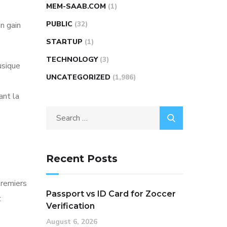
MEM-SAAB.COM
(1)
PUBLIC
(32)
n gain
STARTUP
(1)
TECHNOLOGY
(3)
usique
UNCATEGORIZED
(1,986)
ant la
Recent Posts
premiers
Passport vs ID Card for Zoccer
t
Verification
August 6, 2026