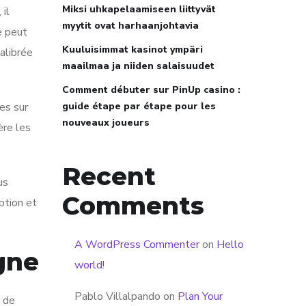
Miksi uhkapelaamiseen liittyvät
 il
myytit ovat harhaanjohtavia
e peut
Kuuluisimmat kasinot ympäri
alibrée
maailmaa ja niiden salaisuudet
Comment débuter sur PinUp casino :
es sur
guide étape par étape pour les
nouveaux joueurs
ère les
Recent
us
Comments
ption et
A WordPress Commenter
on
Hello
igne
world!
Pablo Villalpando
on
Plan Your
t de