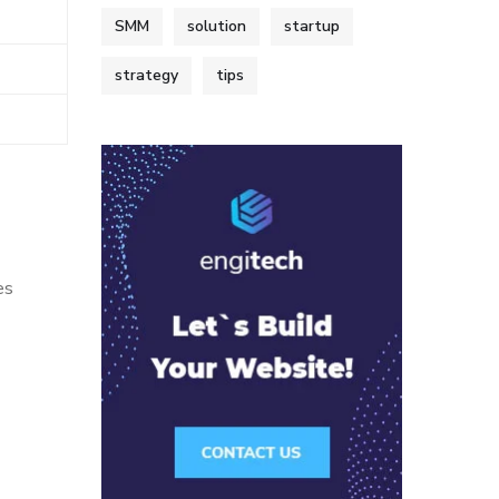
SMM
solution
startup
strategy
tips
es