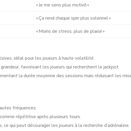
« Je me sens plus motivé »
« Ça rend chaque spin plus solennel »
« Moins de stress, plus de plaisir »
sives, idéal pour les joueurs à haute volatilité.
grandeur, favorisant les joueurs qui recherchent le jackpot.
augmentant la durée moyenne des sessions mais réduisant les mis
hautes fréquences.
 comme répétitive après plusieurs tours.
s, ce qui peut décourager les joueurs à la recherche d’adrénaline.