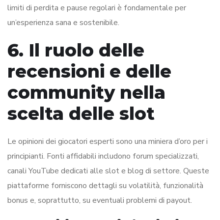
limiti di perdita e pause regolari è fondamentale per
un’esperienza sana e sostenibile.
6. Il ruolo delle
recensioni e delle
community nella
scelta delle slot
Le opinioni dei giocatori esperti sono una miniera d’oro per i
principianti. Fonti affidabili includono forum specializzati,
canali YouTube dedicati alle slot e blog di settore. Queste
piattaforme forniscono dettagli su volatilità, funzionalità
bonus e, soprattutto, su eventuali problemi di payout.