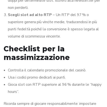
doppi per determinate slot. Iscriviti alla newsletter per
non perderli.
Scegli slot ad alto RTP
– Un RTP del 97 % o
superiore genera più vincite medie, traducendosi in più
punti fedeltà poiché la conversione è spesso legata al
volume di scommessa vincente.
Checklist per la
massimizzazione
Controlla il calendario promozionale del casinò.
Usa i codici promo dedicati ai punti.
Gioca slot con RTP superiore al 96 % durante le “happy
hours”.
Ricorda sempre di giocare responsabilmente: impostare