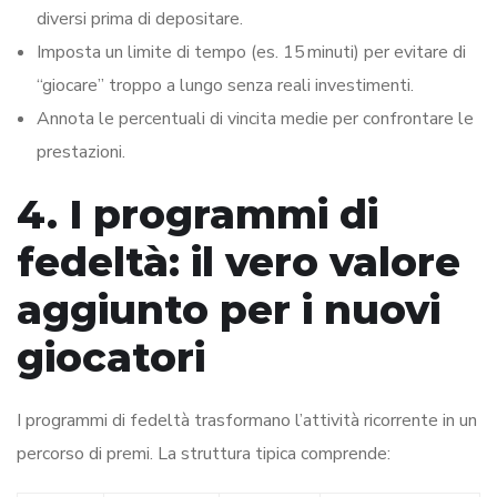
diversi prima di depositare.
Imposta un limite di tempo (es. 15 minuti) per evitare di
“giocare” troppo a lungo senza reali investimenti.
Annota le percentuali di vincita medie per confrontare le
prestazioni.
4. I programmi di
fedeltà: il vero valore
aggiunto per i nuovi
giocatori
I programmi di fedeltà trasformano l’attività ricorrente in un
percorso di premi. La struttura tipica comprende: