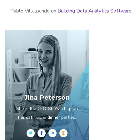
Pablo Villalpando
on
Building Data Analytics Software
Jina Peterson
She is the CEO. She's a big fan
her cat Tux, & dinner parties.