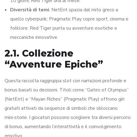
10 giorni, Red Tiger una al mese.
Diversità di temi
: NetEnt spazia dal mito greco a
quello cyberpunk; Pragmatic Play copre sport, cinema e
folklore; Red Tiger punta su avventure esotiche e
meccaniche innovative.
2.1. Collezione
“Avventure Epiche”
Questa raccolta raggruppa slot con narrazioni profonde e
bonus basati su decisioni. Titoli come “Gates of Olympus”
(NetEnt) e “Mayan Riches” (Pragmatic Play) offrono giri
gratuiti attivati da sequenze di simboli che sbloccano
mini‑storie. I giocatori possono scegliere tra diversi percorsi
di bonus, aumentando l’interattività e il coinvolgimento
emotivo.