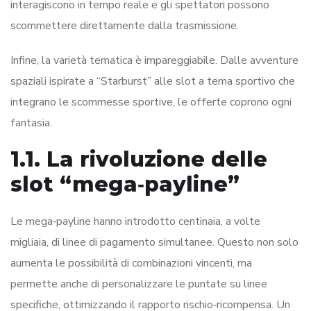
interagiscono in tempo reale e gli spettatori possono
scommettere direttamente dalla trasmissione.
Infine, la varietà tematica è impareggiabile. Dalle avventure
spaziali ispirate a “Starburst” alle slot a tema sportivo che
integrano le scommesse sportive, le offerte coprono ogni
fantasia.
1.1. La rivoluzione delle
slot “mega‑payline”
Le mega‑payline hanno introdotto centinaia, a volte
migliaia, di linee di pagamento simultanee. Questo non solo
aumenta le possibilità di combinazioni vincenti, ma
permette anche di personalizzare le puntate su linee
specifiche, ottimizzando il rapporto rischio‑ricompensa. Un