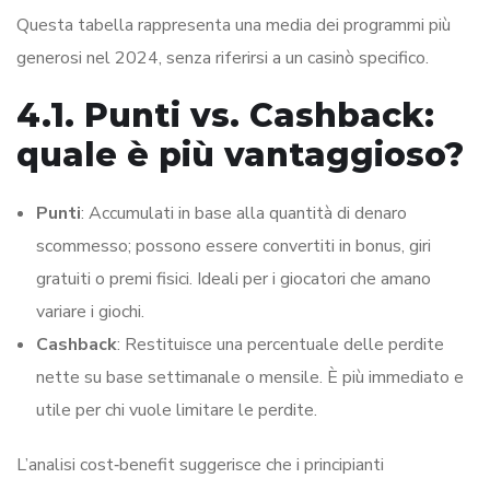
Questa tabella rappresenta una media dei programmi più
generosi nel 2024, senza riferirsi a un casinò specifico.
4.1. Punti vs. Cashback:
quale è più vantaggioso?
Punti
: Accumulati in base alla quantità di denaro
scommesso; possono essere convertiti in bonus, giri
gratuiti o premi fisici. Ideali per i giocatori che amano
variare i giochi.
Cashback
: Restituisce una percentuale delle perdite
nette su base settimanale o mensile. È più immediato e
utile per chi vuole limitare le perdite.
L’analisi cost‑benefit suggerisce che i principianti