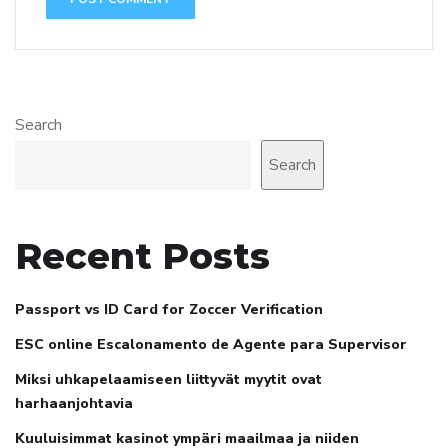
Search
Search
Recent Posts
Passport vs ID Card for Zoccer Verification
ESC online Escalonamento de Agente para Supervisor
Miksi uhkapelaamiseen liittyvät myytit ovat
harhaanjohtavia
Kuuluisimmat kasinot ympäri maailmaa ja niiden