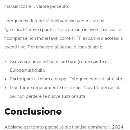
massimizzare il valore percepito.
I programmi di fedeltà evolveranno verso sistemi
“gamificati”, dove i punti si trasformano in livelli, missioni e
ricompense non monetarie, come NFT esclusivi o accessi a
eventi live. Per rimanere al passo, è consigliabile:
Iscriversi a newsletter di settore (come quella di
Europamulticlub).
Partecipare a forum e gruppi Telegram dedicati alle slot.
Monitorare regolarmente le sezioni “Novità” dei casinò
per non perdere le nuove funzionalità.
Conclusione
Abbiamo esplorato perché le slot online dominano il 2024,