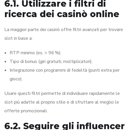
6.1. Utilizzare i filtri di
ricerca dei casinò online
La maggior parte dei casinò offre filtri avanzati per trovare
slot in base a:
RTP minimo (es. > 96 %).
Tipo di bonus (giri gratuiti, moltiplicatori).
Integrazione con programmi di fedeltà (punti extra per
gioco).
Usare questi filtri permette di individuare rapidamente le
slot più adatte al proprio stile e di sfruttare al meglio le
offerte promozionali.
6.2. Seguire gli influencer