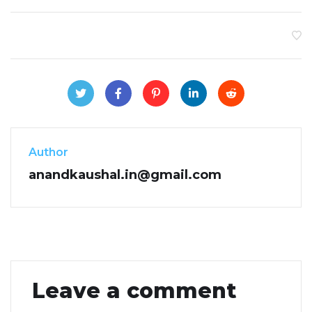
Author
anandkaushal.in@gmail.com
Leave a comment