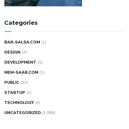
Categories
BAR-SALSA.COM
(1)
DESIGN
(3)
DEVELOPMENT
(5)
MEM-SAAB.COM
(1)
PUBLIC
(32)
STARTUP
(1)
TECHNOLOGY
(3)
UNCATEGORIZED
(1,986)