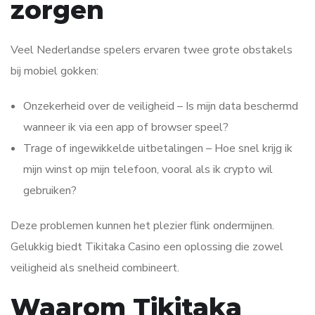
zorgen
Veel Nederlandse spelers ervaren twee grote obstakels
bij mobiel gokken:
Onzekerheid over de veiligheid – Is mijn data beschermd
wanneer ik via een app of browser speel?
Trage of ingewikkelde uitbetalingen – Hoe snel krijg ik
mijn winst op mijn telefoon, vooral als ik crypto wil
gebruiken?
Deze problemen kunnen het plezier flink ondermijnen.
Gelukkig biedt Tikitaka Casino een oplossing die zowel
veiligheid als snelheid combineert.
Waarom Tikitaka