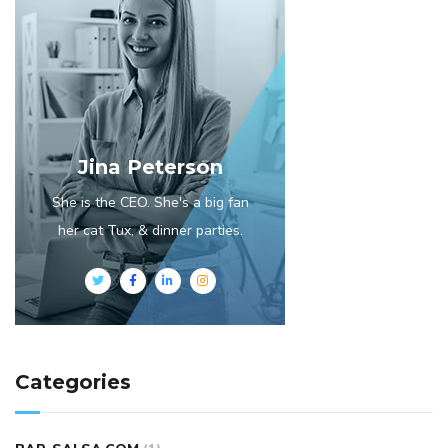
Jina Peterson
She is the CEO. She's a big fan
her cat Tux, & dinner parties.
Categories