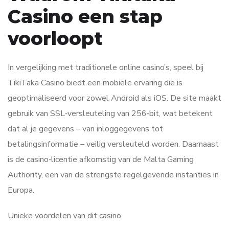
Casino een stap
voorloopt
In vergelijking met traditionele online casino’s, speel bij
TikiTaka Casino biedt een mobiele ervaring die is
geoptimaliseerd voor zowel Android als iOS. De site maakt
gebruik van SSL‑versleuteling van 256‑bit, wat betekent
dat al je gegevens – van inloggegevens tot
betalingsinformatie – veilig versleuteld worden. Daarnaast
is de casino‑licentie afkomstig van de Malta Gaming
Authority, een van de strengste regelgevende instanties in
Europa.
Unieke voordelen van dit casino