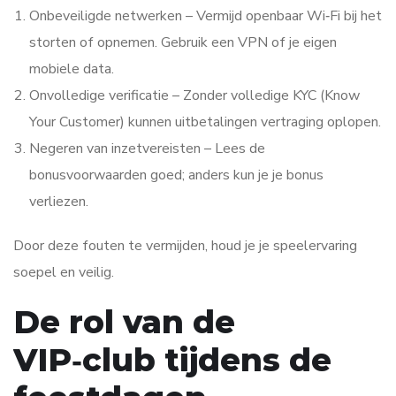
Onbeveiligde netwerken – Vermijd openbaar Wi‑Fi bij het
storten of opnemen. Gebruik een VPN of je eigen
mobiele data.
Onvolledige verificatie – Zonder volledige KYC (Know
Your Customer) kunnen uitbetalingen vertraging oplopen.
Negeren van inzetvereisten – Lees de
bonusvoorwaarden goed; anders kun je je bonus
verliezen.
Door deze fouten te vermijden, houd je je speelervaring
soepel en veilig.
De rol van de
VIP‑club tijdens de