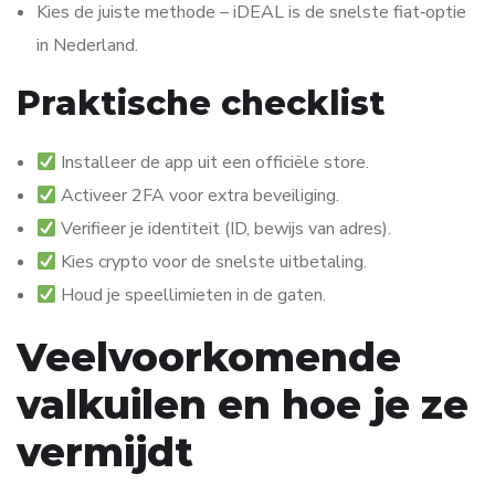
Kies de juiste methode – iDEAL is de snelste fiat‑optie
in Nederland.
Praktische checklist
Installeer de app uit een officiële store.
Activeer 2FA voor extra beveiliging.
Verifieer je identiteit (ID, bewijs van adres).
Kies crypto voor de snelste uitbetaling.
Houd je speellimieten in de gaten.
Veelvoorkomende
valkuilen en hoe je ze
vermijdt