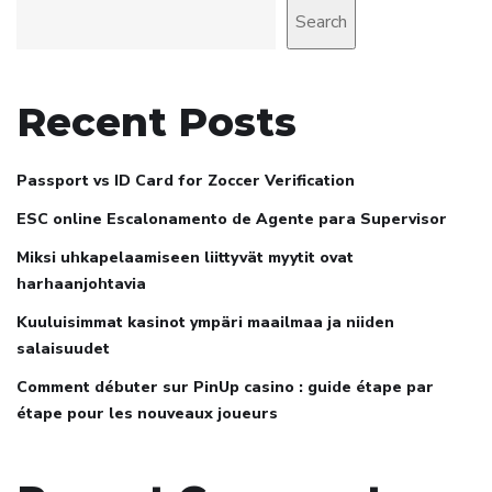
Search
Recent Posts
Passport vs ID Card for Zoccer Verification
ESC online Escalonamento de Agente para Supervisor
Miksi uhkapelaamiseen liittyvät myytit ovat
harhaanjohtavia
Kuuluisimmat kasinot ympäri maailmaa ja niiden
salaisuudet
Comment débuter sur PinUp casino : guide étape par
étape pour les nouveaux joueurs