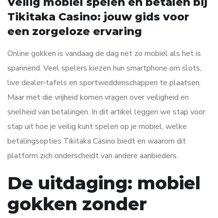
Veilig mobiel spelen en betalen bij
Tikitaka Casino: jouw gids voor
een zorgeloze ervaring
Online gokken is vandaag de dag net zo mobiel als het is
spannend. Veel spelers kiezen hun smartphone om slots,
live dealer‑tafels en sportweddenschappen te plaatsen.
Maar met die vrijheid komen vragen over veiligheid en
snelheid van betalingen. In dit artikel leggen we stap voor
stap uit hoe je veilig kunt spelen op je mobiel, welke
betalingsopties Tikitaka Casino biedt en waarom dit
platform zich onderscheidt van andere aanbieders.
De uitdaging: mobiel
gokken zonder