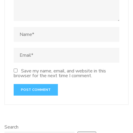
Save my name, email, and website in this
browser for the next time I comment.
Search